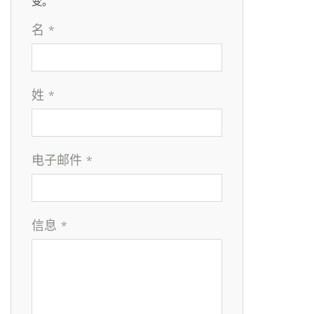
变。
名 *
姓 *
电子邮件 *
信息 *