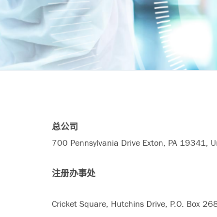
总公司
700 Pennsylvania Drive Exton, PA 19341, Un
注册办事处
Cricket Square, Hutchins Drive, P.O. Box 