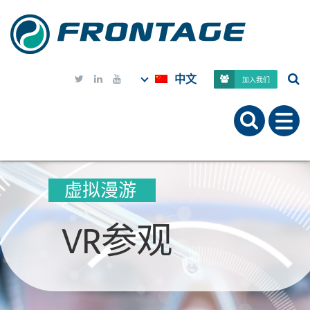
中文



加入我们
虚拟漫游
VR参观